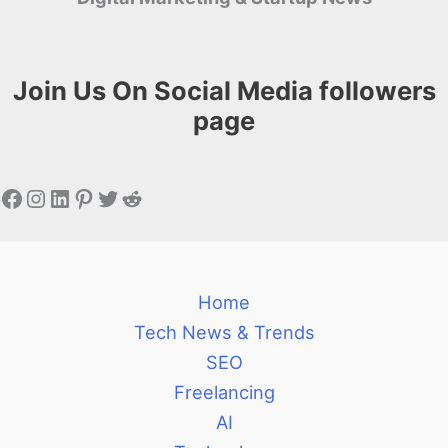
Join Us On Social Media followers
page
Facebook
Instagram
LinkedIn
Pinterest
Twitter
Reddit
Home
Tech News & Trends
SEO
Freelancing
AI