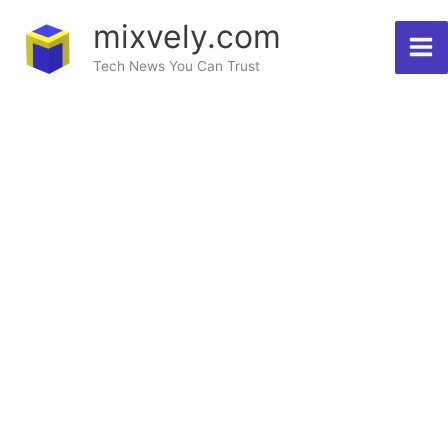
Skip
mixvely.com
to
Tech News You Can Trust
content