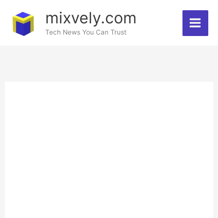
Skip
mixvely.com
to
Tech News You Can Trust
content