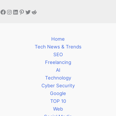
Facebook
Instagram
LinkedIn
Pinterest
Twitter
Reddit
Home
Tech News & Trends
SEO
Freelancing
AI
Technology
Cyber Security
Google
TOP 10
Web