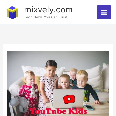
Skip
mixvely.com
to
Tech News You Can Trust
content