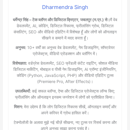
Dharmendra Singh
धर्मेन्द्र सिंह – टेक ब्लॉगर और डिजिटल क्रिएटर, जबलपुर (म.प्र.) से।
मैं वेब
डेवलपमेंट, AI, कोडिंग, डिजिटल स्किल्स, फ्रीलांसिंग ग्रोथ, डिजिटल
कंसल्टिंग, SEO और वीडियो एडिटिंग में विशेषज्ञ हूँ और लोगों को ऑनलाइन
सीखने व कमाने में मदद करता हूँ।
अनुभव:
10+ वर्षों का अनुभव वेब डेवलपमेंट, गेम डिजाइनिंग, सॉफ्टवेयर
प्रोजेक्ट्स, वीडियो प्रोडक्शन और ब्लॉगिंग में।
विशेषज्ञता:
वर्डप्रेस डेवलपमेंट, SEO फ्रेंडली कंटेंट राइटिंग, सोशल मीडिया
डिजिटल मार्केटिंग, मोबाइल व पीसी गेम डिजाइनिंग, AI प्रॉम्प्ट इंजीनियरिंग,
कोडिंग (Python, JavaScript, PHP) और वीडियो एडिटिंग टूल्स
(Premiere Pro, After Effects)।
उपलब्धियाँ:
कई सफल ब्लॉग्स, ऐप्स और डिजिटल प्रोजेक्ट्स लॉन्च किए;
फ्रीलांसिंग और ऑनलाइन इनकम जनरेशन में लोगों को प्रशिक्षित किया।
मिशन:
मेरा उद्देश्य है कि लोग डिजिटल स्किल्स सीखें, ऑनलाइन कमाएँ और
अपने करियर में ग्रोथ हासिल करें।
टेक्नोलॉजी के अलावा मुझे नई चीज़ें सीखना, नए टूल्स पर रिसर्च करना और
अपने अनुभव साझा करना पसंद है।