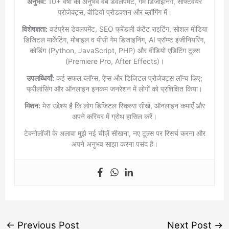
अनुभव:
10+ वर्षों का अनुभव वेब डेवलपमेंट, गेम डिजाइनिंग, सॉफ्टवेयर
प्रोजेक्ट्स, वीडियो प्रोडक्शन और ब्लॉगिंग में।
विशेषज्ञता:
वर्डप्रेस डेवलपमेंट, SEO फ्रेंडली कंटेंट राइटिंग, सोशल मीडिया
डिजिटल मार्केटिंग, मोबाइल व पीसी गेम डिजाइनिंग, AI प्रॉम्प्ट इंजीनियरिंग,
कोडिंग (Python, JavaScript, PHP) और वीडियो एडिटिंग टूल्स
(Premiere Pro, After Effects)।
उपलब्धियाँ:
कई सफल ब्लॉग्स, ऐप्स और डिजिटल प्रोजेक्ट्स लॉन्च किए;
फ्रीलांसिंग और ऑनलाइन इनकम जनरेशन में लोगों को प्रशिक्षित किया।
मिशन:
मेरा उद्देश्य है कि लोग डिजिटल स्किल्स सीखें, ऑनलाइन कमाएँ और
अपने करियर में ग्रोथ हासिल करें।
टेक्नोलॉजी के अलावा मुझे नई चीज़ें सीखना, नए टूल्स पर रिसर्च करना और
अपने अनुभव साझा करना पसंद है।
←
Previous Post
Next Post
→