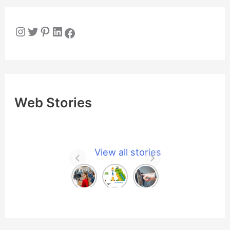
Instagram
Twitter
Pinterest
LinkedIn
Facebook
Web Stories
View all stories
अब
Ho
202
छात्रों
w to
6 में
को
Mak
कौन
लगभ
e
सा
ग
Mo
Anti
₹10
ney
viru
लाख
Onli
s सच