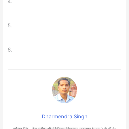
Dharmendra Singh
धर्मेन्द्र सिंह – टेक ब्लॉगर और डिजिटल क्रिएटर, जबलपुर (म.प्र.) से।
मैं वेब