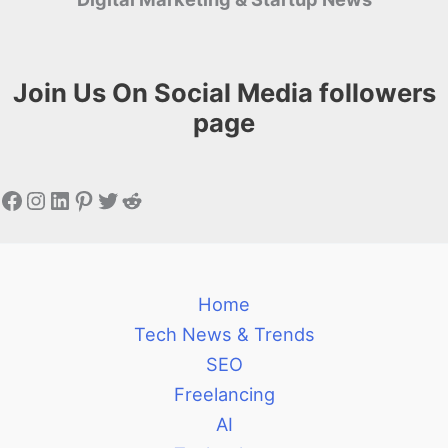
Join Us On Social Media followers
page
Facebook
Instagram
LinkedIn
Pinterest
Twitter
Reddit
Home
Tech News & Trends
SEO
Freelancing
AI